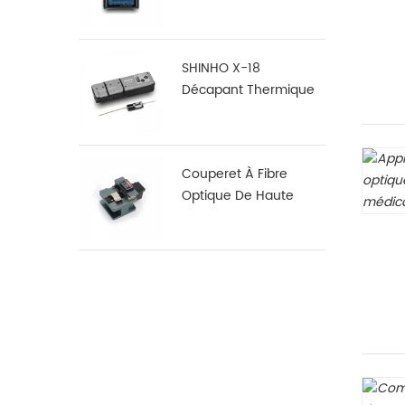
S16
SHINHO X-18
Décapant Thermique
En Fibre De Ruban
Couperet À Fibre
Optique De Haute
Précision X-50D