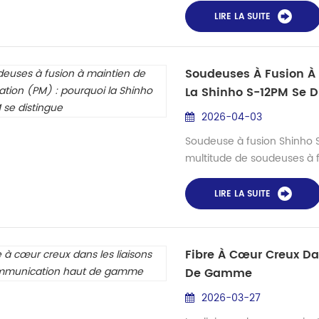
réel, des volumes massifs 
LIRE LA SUITE
vitesse, ce qui repose for
centres de données...
Soudeuses À Fusion À 
La Shinho S-12PM Se D
2026-04-03
Soudeuse à fusion Shinho S
multitude de soudeuses à 
celles de marques haut de
croire que performance rim
LIRE LA SUITE
fait exception à la règle 
prix compétitif, la rendant a
Fibre À Cœur Creux D
De Gamme
2026-03-27