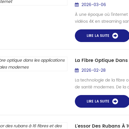
2026-03-06
À une époque où l'internet
vidéos 4K en streaming san
fluides ou sauvegarde de 
minutes —, il est facile d'ou
LIRE LA SUITE
possible. Sous nos rues, tr
immeubles, des millions de .
La Fibre Optique Dans
2026-02-28
La technologie de la fibre
de santé modernes. De la ch
diagnostique haute résoluti
l'énergie précisément là où 
LIRE LA SUITE
humain — avec un minimum 
Dans les systèmes laser mé
L'essor Des Rubans À 1