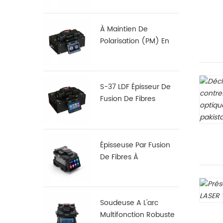
À Maintien De
Polarisation (PM) En
Fibre De Fusion
Dérouleur S-12
S-37 LDF Épisseur De
Fusion De Fibres
Spécialisé
Épisseuse Par Fusion
De Fibres À
Alignement Noyau À
Noyau X 900
Soudeuse A L'arc
Multifonction Robuste