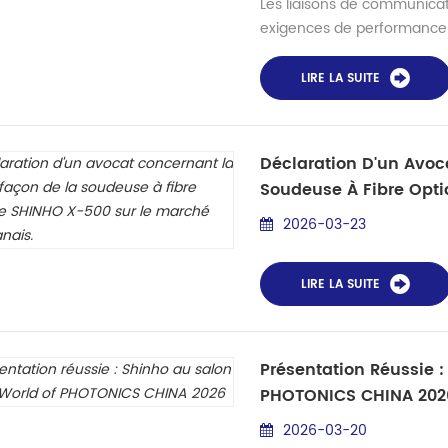
Les liaisons de communica
exigences de performance e
élevée et stabilité exceptio
les réseaux de transactions
LIRE LA SUITE
distance, les interconnexi
communications émergente
Déclaration D'un Avoc
Soudeuse À Fibre Opt
Pakistanais.
2026-03-23
LIRE LA SUITE
Présentation Réussie 
PHOTONICS CHINA 202
2026-03-20