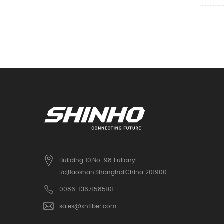
Building 10,No. 98 Fulianyi
Rd,Baoshan,Shanghai,China 201900
0086-13671585101
sales@xhfiber.com