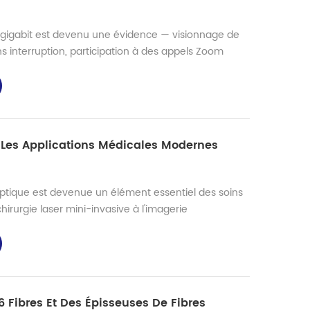
 gigabit est devenu une évidence — visionnage de
s interruption, participation à des appels Zoom
téraoctets de données dans le cloud en quelques
blier l'infrastructure physique qui rend tout cela
aversant les océans et grimpant le long des
..
 Les Applications Médicales Modernes
 optique est devenue un élément essentiel des soins
irurgie laser mini-invasive à l'imagerie
on, les fibres optiques acheminent la lumière et
elles sont nécessaires — à l'intérieur du corps
de traumatisme. Délivrance laser de précision
dicau...
6 Fibres Et Des Épisseuses De Fibres