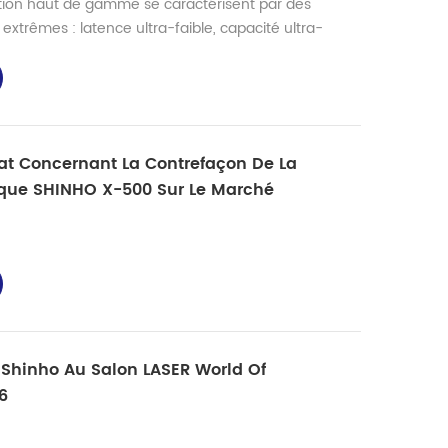
tion haut de gamme se caractérisent par des
xtrêmes : latence ultra-faible, capacité ultra-
nnelle. Parmi les applications typiques, on peut citer
 financières, les infrastructures dorsales longue
ons de centres de données hyperscale et les
s de...
at Concernant La Contrefaçon De La
ique SHINHO X-500 Sur Le Marché
: Shinho Au Salon LASER World Of
6