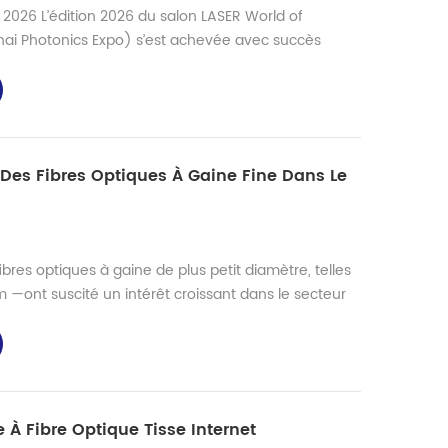
2026 L’édition 2026 du salon LASER World of
i Photonics Expo) s’est achevée avec succès
trois jours d’activité, du 18 au 20 mars, au Shanghai
e. Shinho, fier exposant, a eu le plaisir de participer
secteur, de présenter ses dernières innovations et
 Des Fibres Optiques À Gaine Fine Dans Le
ibres optiques à gaine de plus petit diamètre, telles
—ont suscité un intérêt croissant dans le secteur
s. Comparées aux fibres optiques conventionnelles
Ces fibres de plus petit diamètre offrent une plus
sivité réduite et une meilleure intégration dans les
 Fibre Optique Tisse Internet