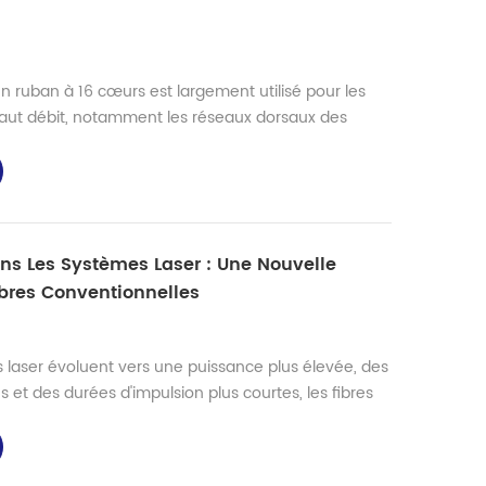
en ruban à 16 cœurs est largement utilisé pour les
haut débit, notamment les réseaux dorsaux des
nterconnexions de centres de données et les couches
 the Home). Sa structure plate à 16 fibres permet un
e plus rapide (réduisant les cycles d'épissure de 25
ns Les Systèmes Laser : Une Nouvelle
bres Conventionnelles
laser évoluent vers une puissance plus élevée, des
es et des durées d'impulsion plus courtes, les fibres
itionnelles atteignent progressivement leurs limites
néaires tels que la diffusion Brillouin stimulée (SBS),
 (SRS) et l'automodulation de phase limitent de pl...