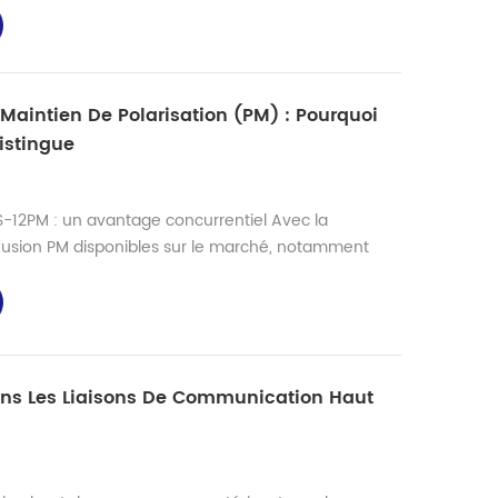
de données doivent être traités et transmis à grande
tement sur des réseaux à haute performance. Les
Maintien De Polarisation (PM) : Pourquoi
istingue
-12PM : un avantage concurrentiel Avec la
fusion PM disponibles sur le marché, notamment
 gamme comme Fujikura, on pourrait facilement
e avec prix exorbitant. Pourtant, la Shinho S-12PM
en proposant des performances professionnelles à un
ccess...
ans Les Liaisons De Communication Haut