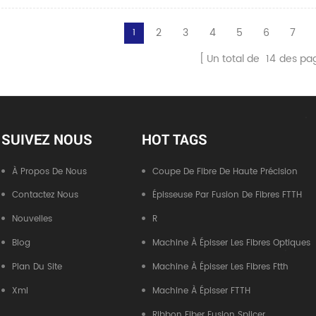
2
3
4
5
6
7
1
Un total de
14
des pa
SUIVEZ NOUS
HOT TAGS
À Propos De Nous
Coupe De Fibre De Haute Précision
Contactez Nous
Épisseuse Par Fusion De Fibres FTTH
Nouvelles
R
Blog
Machine À Épisser Les Fibres Optiques
Plan Du Site
Machine À Épisser Les Fibres Ftth
Xml
Machine À Épisser FTTH
Ribbon Fiber Fusion Splicer