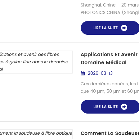
Shanghai, Chine – 20 mars 
PHOTONICS CHINA (Shangha
aujourd’hui, 20 mars, après 
New International Expo Centr
LIRE LA SUITE
à cet événement majeur du 
de renouer avec la ...
Applications Et Avenir
Domaine Médical
2026-03-13
Ces dernières années, les f
que 40 µm, 50 µm et 60 µm 
des technologies médicale
avec revêtement de 125 µm 
LIRE LA SUITE
grande flexibilité, une inva
dispositif...
Comment La Soudeuse À