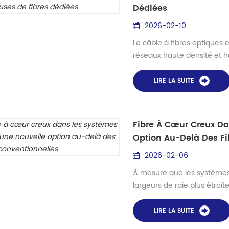
Dédiées
2026-02-10
Le câble à fibres optiques 
réseaux haute densité et 
stations de base 5G, les i
d'agrégation FTTH (Fiber to
LIRE LA SUITE
épissure par fusion en mass
% par rapport...
Fibre À Cœur Creux Da
Option Au-Delà Des Fi
2026-02-06
À mesure que les systèmes 
largeurs de raie plus étroit
optiques à cœur solide trad
physiques. Les effets non li
LIRE LA SUITE
la diffusion Raman stimulée