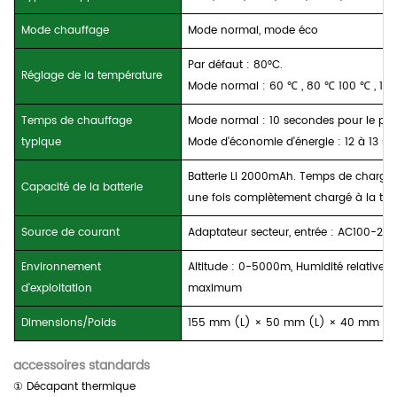
Mode chauffage
Mode normal, mode éco
Par défaut : 80°C.
Réglage de la température
Mode normal : 60
℃
, 80
℃
100
℃
, 12
Temps de chauffage
Mode normal : 10 secondes pour le pr
typique
Mode d'économie d'énergie : 12 à 13 s
Batterie Li 2000mAh. Temps de charge 
Capacité de la batterie
une fois complètement chargé à la tem
Source de courant
Adaptateur secteur, entrée : AC100-240
Environnement
Altitude : 0-5000m, Humidité relative 
d'exploitation
maximum
Dimensions/Poids
155 mm (L)
×
50 mm (L)
×
40 mm (H
accessoires standards
① Décapant thermique