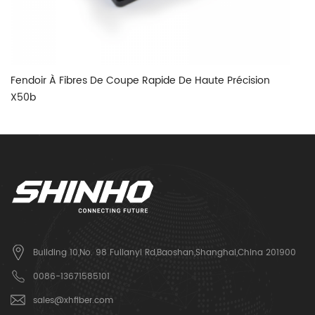
Fendoir À Fibres De Coupe Rapide De Haute Précision
Co
X50b
Building 10,No. 98 Fulianyi Rd,Baoshan,Shanghai,China 201900
0086-13671585101
sales@xhfiber.com