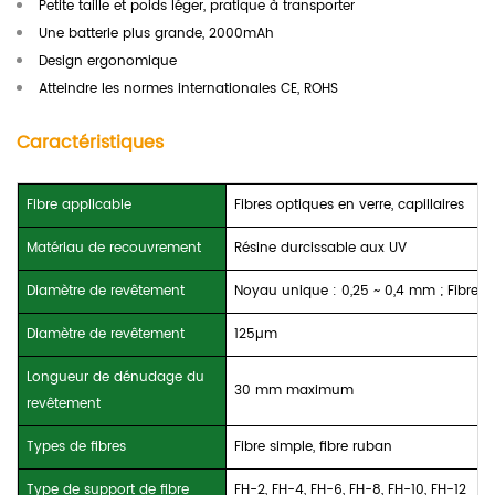
Petite taille et poids léger, pratique à transporter
Une batterie plus grande, 2000mAh
Design ergonomique
Atteindre les normes internationales CE, ROHS
Caractéristiques
Fibre applicable
Fibres optiques en verre, capillaires
Matériau de recouvrement
Résine durcissable aux UV
Diamètre de revêtement
Noyau unique : 0,25 ~ 0,4 mm ; Fibre de
Diamètre de revêtement
125µm
Longueur de dénudage du
30 mm maximum
revêtement
Types de fibres
Fibre simple, fibre ruban
Type de support de fibre
FH-2, FH-4, FH-6, FH-8, FH-10, FH-12