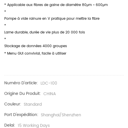
* Applicable aux fibres de gaine de diamètre 80μm ~ 600μm
*
Pompe à vide rainure en V pratique pour mettre la fibre
*
Lame
durable, durée de vie plus de 20 000 fois
*
Stockage de données 4000 groupes
*
Menu GUI convivial, facile à utiliser
Numéro D'article:
LDC-100
Origine Du Produit:
CHINA
Couleur:
Standard
Port D'expédition:
Shanghai/Shenzhen
Delai:
15 Working Days