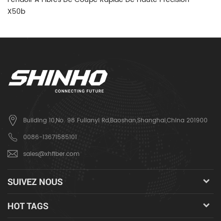
X50b
Building 10,No. 98 Fulianyi Rd,Baoshan,Shanghai,China 201900
0086-13671585101
sales@xhfiber.com
SUIVEZ NOUS
HOT TAGS