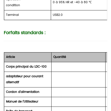
0 à 95% HR et -40 à 80
℃
condition
Terminal
USB2.0
Forfaits standards :
Article
Quantité
R
Corps principal du LDC-100
1 
adaptateur pour courant
1 
alternatif
Cordon d'alimentation
1 
Manuel de l'Utilisateur
1 