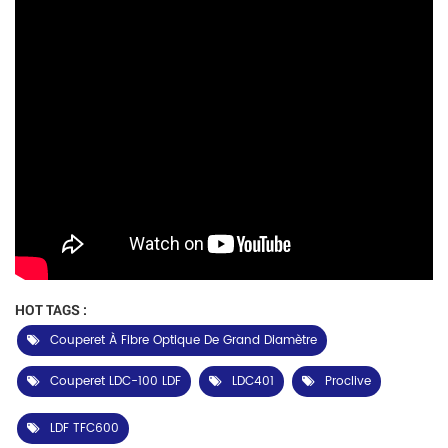
HOT TAGS :
Couperet À Fibre Optique De Grand Diamètre
Couperet LDC-100 LDF
LDC401
Proclive
LDF TFC600