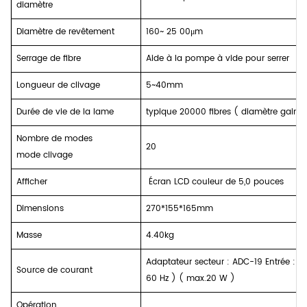
diamètre
Diamètre de revêtement
160~
25
00μm
Serrage de fibre
Aide à la pompe à vide pour serrer
Longueur de clivage
5~40mm
Durée de vie de la lame
typique 20000 fibres
(
diamètre gaine
Nombre de
modes
20
mode clivage
Afficher
Écran LCD couleur de
5,0 pouces
Dimensions
270*155*165mm
Masse
4.40kg
Adaptateur secteur
:
ADC-19 Entrée
:
AC
Source de courant
60 Hz
) (
max.20 W
)
Opération