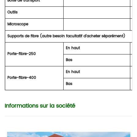
Boîte de transport
1 
Outils
1 
Microscope
1 
Supports de fibre (autre besoin facultatif d'acheter séparément)
En haut
1 
Porte-fibre-250
Bas
1 
En haut
1 
Porte-fibre-400
Bas
1 
Informations sur la société