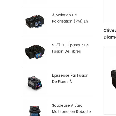
À Maintien De
Polarisation (PM) En
Fibre De Fusion
Clive
Dérouleur S-12
Diamè
S-37 LDF Épisseur De
Fusion De Fibres
Spécialisé
Épisseuse Par Fusion
De Fibres À
Alignement Noyau À
Noyau X 900
Soudeuse A L'arc
Multifonction Robuste