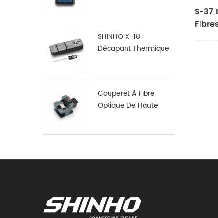
S16
S-37 
Fibre
SHINHO X-18
Décapant Thermique
En Fibre De Ruban
Couperet À Fibre
Optique De Haute
Précision X-50D