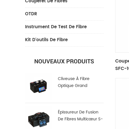
Couperet De Fibres
OTDR
Instrument De Test De Fibre
Kit D'outils De Fibre
Coupe
NOUVEAUX PRODUITS
SFC-1
Cliveuse À Fibre
Optique Grand
Diamètre LDC-100
Épissureur De Fusion
De Fibres Multicœur S-
22