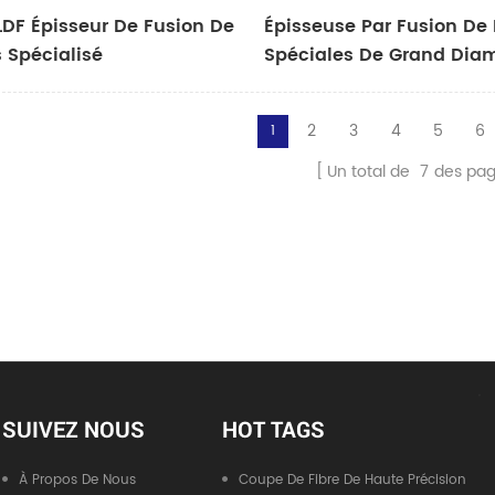
LDF Épisseur De Fusion De
Épisseuse Par Fusion De 
s Spécialisé
Spéciales De Grand Dia
S27
2
3
4
5
6
1
Un total de
7
des pa
SUIVEZ NOUS
HOT TAGS
À Propos De Nous
Coupe De Fibre De Haute Précision