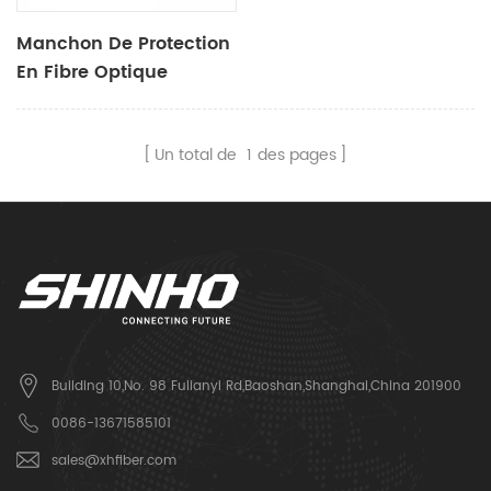
Manchon De Protection
En Fibre Optique
Un total de
1
des pages
Building 10,No. 98 Fulianyi Rd,Baoshan,Shanghai,China 201900
0086-13671585101
sales@xhfiber.com