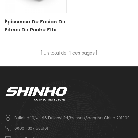
Épisseuse De Fusion De
Fibres De Poche Fttx
X97
Un total de
1
des pages
Building 10,No. 98 Fulianyi Rd,Baoshan,Shanghai,China 201900
0086-13671585101