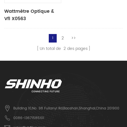
Wattmètre Optique &
Vfl X0563
2
>>
1
Un total de
2
des pages
Building 10,No. 98 Fulianyi Rd,Baoshan,Shanghai,China 201900
0086-13671585101