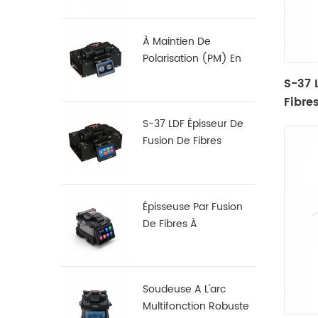
À Maintien De
Polarisation (PM) En
Fibre De Fusion
S-37 
Dérouleur S-12
Fibre
S-37 LDF Épisseur De
Fusion De Fibres
Spécialisé
Épisseuse Par Fusion
De Fibres À
Alignement Noyau À
Noyau X 900
Soudeuse A L'arc
Multifonction Robuste