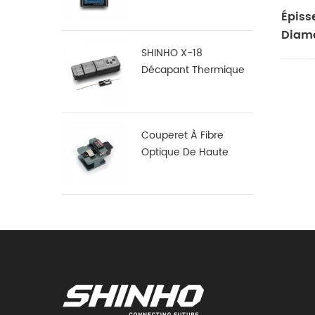
S16
Épiss
Diamè
SHINHO X-18
Décapant Thermique
En Fibre De Ruban
Couperet À Fibre
Optique De Haute
Précision X-50D