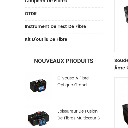
Couperet De Fibres
OTDR
Instrument De Test De Fibre
Kit D'outils De Fibre
Soude
NOUVEAUX PRODUITS
Âme C
Cliveuse À Fibre
Optique Grand
Diamètre LDC-100
Épissureur De Fusion
De Fibres Multicœur S-
22