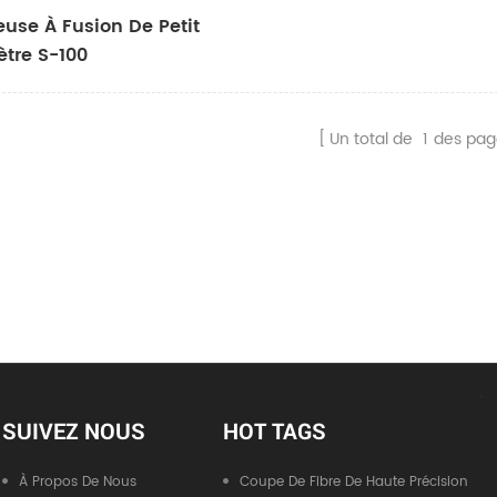
euse À Fusion De Petit
tre S-100
Un total de
1
des pag
SUIVEZ NOUS
HOT TAGS
À Propos De Nous
Coupe De Fibre De Haute Précision