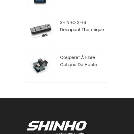
S16
SHINHO X-18
Décapant Thermique
En Fibre De Ruban
Couperet À Fibre
Optique De Haute
Précision X-50D