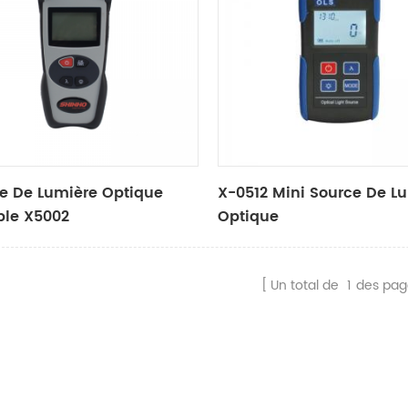
e De Lumière Optique
X-0512 Mini Source De L
ble X5002
Optique
Un total de
1
des pag