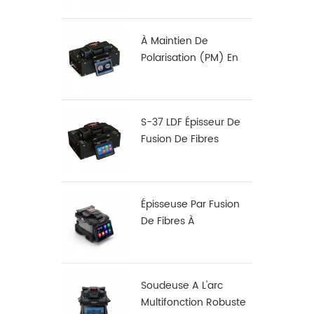
À Maintien De
Polarisation (PM) En
Fibre De Fusion
Dérouleur S-12
S-37 LDF Épisseur De
Fusion De Fibres
Spécialisé
Épisseuse Par Fusion
De Fibres À
Alignement Noyau À
Noyau X 900
Soudeuse A L'arc
Multifonction Robuste