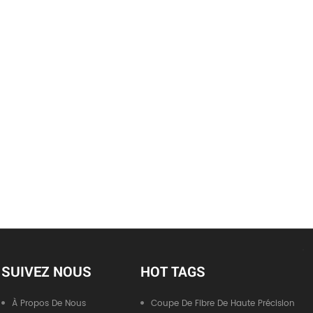
SUIVEZ NOUS
HOT TAGS
À Propos De Nous
Coupe De Fibre De Haute Précision