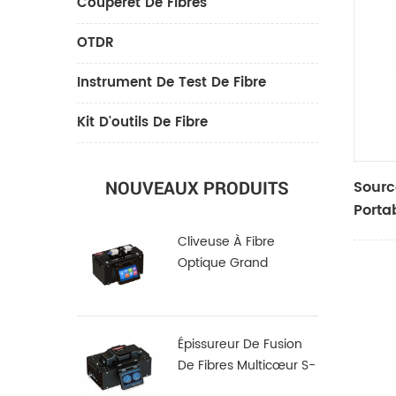
Couperet De Fibres
OTDR
Instrument De Test De Fibre
Kit D'outils De Fibre
Sourc
NOUVEAUX PRODUITS
Porta
Cliveuse À Fibre
Optique Grand
Diamètre LDC-100
Épissureur De Fusion
De Fibres Multicœur S-
22