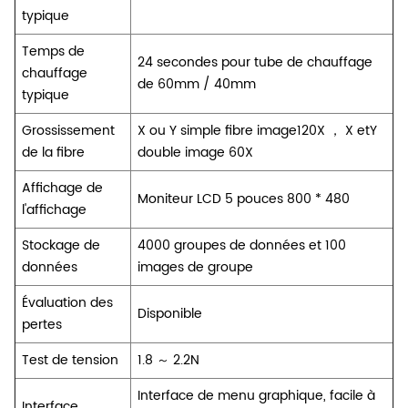
typique
Temps de
24 secondes pour tube de chauffage
chauffage
de 60mm / 40mm
typique
Grossissement
X ou Y simple fibre image120X ， X etY
de la fibre
double image 60X
Affichage de
Moniteur LCD 5 pouces 800 * 480
l'affichage
Stockage de
4000 groupes de données et 100
données
images de groupe
Évaluation des
Disponible
pertes
Test de tension
1.8 ～ 2.2N
Interface de menu graphique, facile à
Interface