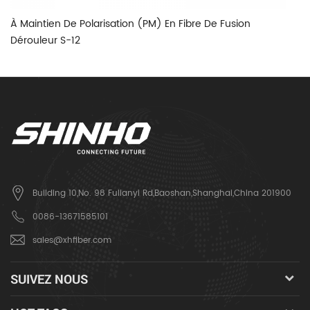
À Maintien De Polarisation (PM) En Fibre De Fusion
S-
Dérouleur S-12
Building 10,No. 98 Fulianyi Rd,Baoshan,Shanghai,China 201900
0086-13671585101
sales@xhfiber.com
SUIVEZ NOUS