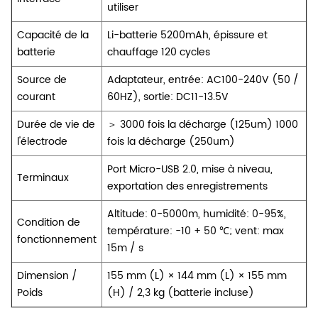
utiliser
Capacité de la
Li-batterie 5200mAh, épissure et
batterie
chauffage 120 cycles
Source de
Adaptateur, entrée: AC100-240V (50 /
courant
60HZ), sortie: DC11-13.5V
Durée de vie de
＞ 3000 fois la décharge (125um) 1000
l'électrode
fois la décharge (250um)
Port Micro-USB 2.0, mise à niveau,
Terminaux
exportation des enregistrements
Altitude: 0-5000m, humidité: 0-95%,
Condition de
température: -10 + 50 ℃; vent: max
fonctionnement
15m / s
Dimension /
155 mm (L) × 144 mm (L) × 155 mm
Poids
(H) / 2,3 kg (batterie incluse)