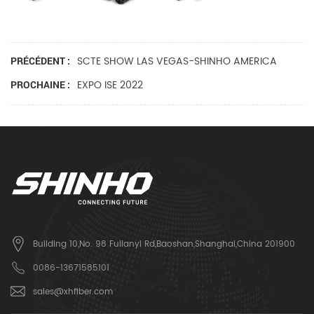
SCTE SHOW LAS VEGAS-SHINHO AMERICA
PRÉCÉDENT :
EXPO ISE 2022
PROCHAINE :
Building 10,No. 98 Fulianyi Rd,Baoshan,Shanghai,China 201900
0086-13671585101
sales@xhfiber.com