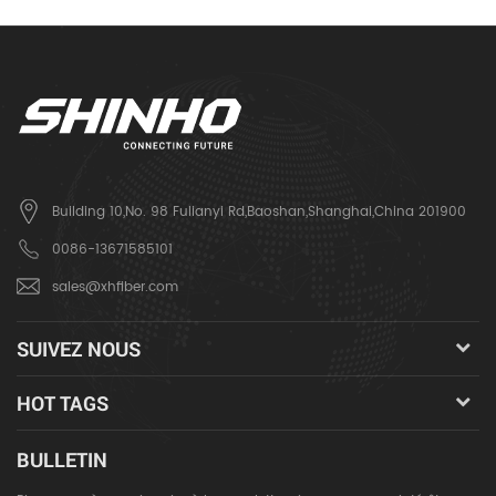
Building 10,No. 98 Fulianyi Rd,Baoshan,Shanghai,China 201900
0086-13671585101
sales@xhfiber.com
SUIVEZ NOUS
HOT TAGS
BULLETIN