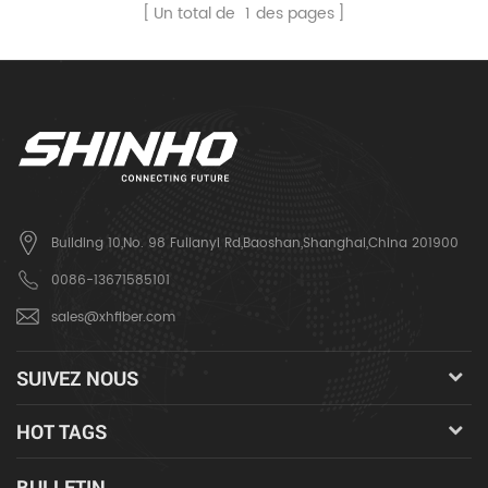
Un total de
1
des pages
Building 10,No. 98 Fulianyi Rd,Baoshan,Shanghai,China 201900
0086-13671585101
sales@xhfiber.com
SUIVEZ NOUS
HOT TAGS
BULLETIN