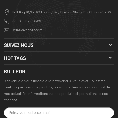
Building 10,No. 98 Fulianyi Rd,Baoshan,Shanghai,China 201900
0086-13671585101
sales@xhfiber.com
SUIVEZ NOUS
HOT TAGS
BULLETIN
Bienvenue à vous inscrire à la newsletter si vous avez un intérêt
quelconque pour nos produits, nous vous tiendrons au courant de
nos actualités, informations sur nos produits et promotions le cas
échéant.