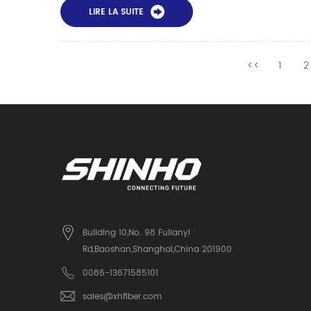
LIRE LA SUITE
<<
1
2
Building 10,No. 98 Fulianyi
Rd,Baoshan,Shanghai,China 201900
0086-13671585101
sales@xhfiber.com