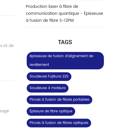
Production laser à fibre de
communication quantique - Épisseuse
à fusion de fibre S-12PM
TAGS
es et de
épisseuse de fusion d'alignement de
revêtement
Soudeuse Fujikura 22S
Soudeuse 4 moteurs
Pinces à fusion de fibres portables
ssage
Épissure de fibre optique
Pinces à fusion de fibres optiques