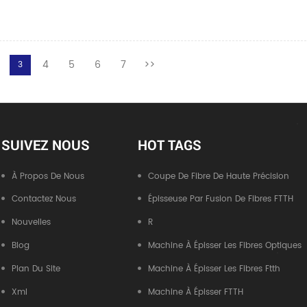
4
5
6
7
>>
3
SUIVEZ NOUS
HOT TAGS
À Propos De Nous
Coupe De Fibre De Haute Précision
Contactez Nous
Épisseuse Par Fusion De Fibres FTTH
Nouvelles
R
Blog
Machine À Épisser Les Fibres Optiques
Plan Du Site
Machine À Épisser Les Fibres Ftth
Xml
Machine À Épisser FTTH