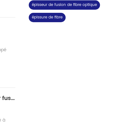
épisseur de fusion de fibre optique
épissure de fibre
ppé
PM (maintien de la polarisation) optique application de fibre avec Shinho épisseuse par fusion
é à