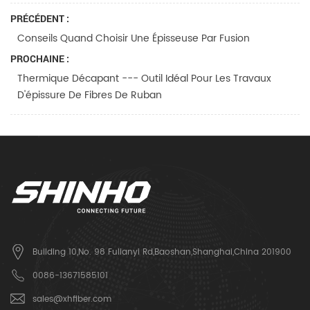
PRÉCÉDENT :
Conseils Quand Choisir Une Épisseuse Par Fusion
PROCHAINE :
Thermique Décapant --- Outil Idéal Pour Les Travaux
D'épissure De Fibres De Ruban
Building 10,No. 98 Fulianyi Rd,Baoshan,Shanghai,China 201900
0086-13671585101
sales@xhfiber.com