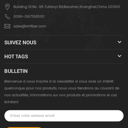
Building 10,No. 98 Fulianyi Rd,Baoshan,Shanghai,China 201900
0086-13671585101
sales@xhfiber.com
SUIVEZ NOUS
HOT TAGS
BULLETIN
Bienvenue à vous inscrire à la newsletter si vous avez un intérêt
quelconque pour nos produits, nous vous tiendrons au courant de
nos actualités, informations sur nos produits et promotions le cas
échéant.