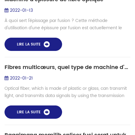
2022-01-13
À quoi sert l'épissage par fusion ? Cette méthode
d'utilisation d'une épissure par fusion est actuellement le
type d'épissure le plus couramment utilisé dans l'industrie de
la fibre optique. Il n...
LIRE LA SUITE
Fibres multicœurs, quel type de machine d'épissage a-t-il besoin ?
2022-01-21
Optical fiber, which is made of plastic or glass, can transmit
light, and transmits data signals by using the transmission
principle of "total reflection of light". Light itself is an
electromagnetic ...
LIRE LA SUITE