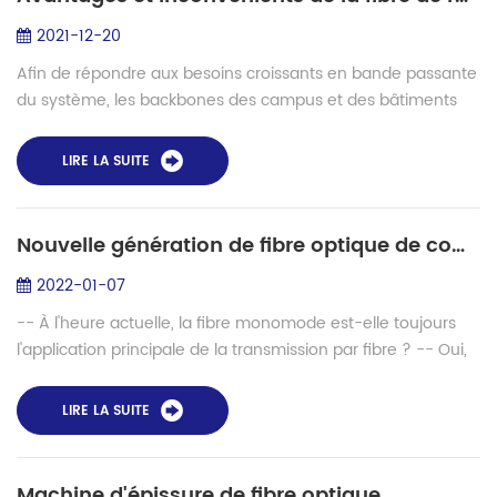
2021-12-20
Afin de répondre aux besoins croissants en bande passante
du système, les backbones des campus et des bâtiments
du réseau local (LAN), ainsi que les backbones des centres
de données, migrent vers des ...
LIRE LA SUITE
Nouvelle génération de fibre optique de communication - Comment trouver les meilleures solutions pour l'épissure de fibre multicœur
2022-01-07
-- À l'heure actuelle, la fibre monomode est-elle toujours
l'application principale de la transmission par fibre ? -- Oui,
la fibre multicœur est une tentative plus avancée. Il existe
actuellement des...
LIRE LA SUITE
Machine d'épissure de fibre optique