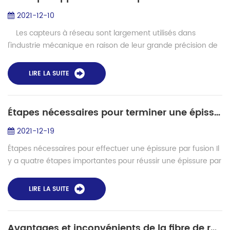
2021-12-10
Les capteurs à réseau sont largement utilisés dans
l'industrie mécanique en raison de leur grande précision de
mesure, de leur large plage de mesure dynamique, de leur
mesure sans contac...
LIRE LA SUITE
Étapes nécessaires pour terminer une épissure par fusion
2021-12-19
Étapes nécessaires pour effectuer une épissure par fusion Il
y a quatre étapes importantes pour réussir une épissure par
fusion. Les deux extrémités de fibre doivent être préparées
avec soin et dans l...
LIRE LA SUITE
Avantages et inconvénients de la fibre de ruban