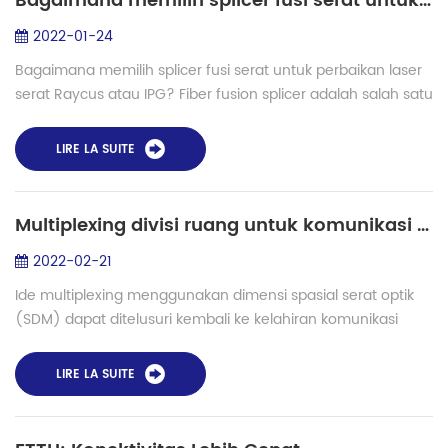
Bagaimana memilih splicer fusi serat untuk perbaikan laser serat Raycus atau IPG?
2022-01-24
Bagaimana memilih splicer fusi serat untuk perbaikan laser
serat Raycus atau IPG? Fiber fusion splicer adalah salah satu
alat perbaikan laser serat. Ketika modul serat laser optik
rusak, kita membutuh...
LIRE LA SUITE
Multiplexing divisi ruang untuk komunikasi dan aplikasi serat optik di masa depan
2022-02-21
Ide multiplexing menggunakan dimensi spasial serat optik
(SDM) dapat ditelusuri kembali ke kelahiran komunikasi
serat optik. Namun, karena kapasitas transmisi sistem
transmisi WDM berdasarkan serat op...
LIRE LA SUITE