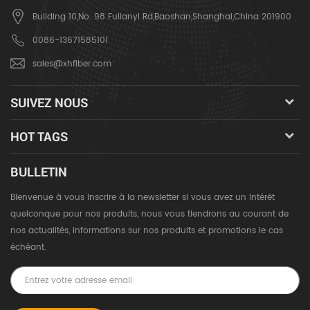
Building 10,No. 98 Fulianyi Rd,Baoshan,Shanghai,China 201900
0086-13671585101
sales@xhfiber.com
SUIVEZ NOUS
HOT TAGS
BULLETIN
Bienvenue à vous inscrire à la newsletter si vous avez un intérêt
quelconque pour nos produits, nous vous tiendrons au courant de
nos actualités, informations sur nos produits et promotions le cas
échéant.