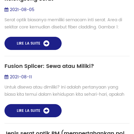
2021-08-05
Serat optik biasanya memiliki semacam inti serat. Area di
sekitar core kemudian disebut fiber cladding. Gambar 1:
Cahaya dapat diluncurkan ke inti serat, yang dikelilingi oleh
kelongsong. Untuk ...
LIRE LA SUITE
Fusion Splicer: Sewa atau Miliki?
2021-08-11
Untuk disewa atau dimiliki? Ini adalah pertanyaan yang
biasa kita temui dalam kehidupan kita sehari-hari, apakah
kita sedang melihat rumah, kendaraan, kapal atau bahkan
mesin atau peralatan. Dalam dun...
LIRE LA SUITE
Jenis serat optik PM (mempertahankan polarisasi) dan solusi penyambungan- Shinho S-12PM