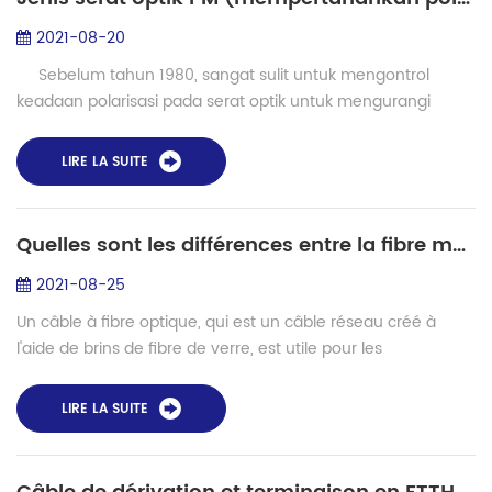
2021-08-20
Sebelum tahun 1980, sangat sulit untuk mengontrol
keadaan polarisasi pada serat optik untuk mengurangi
dispersi mode yang disebabkan oleh polarisasi. Setelah
beberapa dekade pengem...
LIRE LA SUITE
Quelles sont les différences entre la fibre monomode et multimode ?
2021-08-25
Un câble à fibre optique, qui est un câble réseau créé à
l'aide de brins de fibre de verre, est utile pour les
télécommunications et la mise en réseau de données
hautes performances sur de longues dis...
LIRE LA SUITE