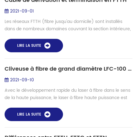
Câble de dérivation et terminaison en FTTH
2021-09-01
Les réseaux FTTH (fibre jusqu'au domicile) sont installés
dans de nombreux domaines couvrant la section intérieure,
la section extérieure, ainsi que la transition entre les deux.
Pour répondre aux exi...
LIRE LA SUITE
Cliveuse à fibre de grand diamètre LFC-100 pour gaine 250um et 400um
2021-09-10
Avec le développement rapide du laser à fibre dans le sens
de la haute puissance, le laser à fibre haute puissance est
entré dans la phase de production de masse. Par
conséquent, de plus en...
LIRE LA SUITE