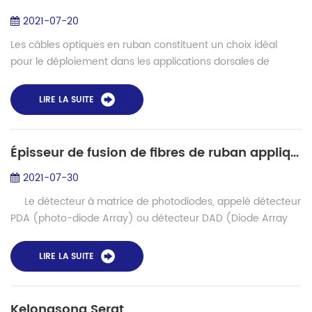
2021-07-20
Les câbles optiques en ruban constituent un choix idéal
pour le déploiement dans les applications dorsales de
campus, de bâtiments et de centres de données où un
nombre de fibres supérieur à 24 est re...
LIRE LA SUITE
Épisseur de fusion de fibres de ruban appliqué dans PDA (réseau de photodiodes)
2021-07-30
Le détecteur à matrice de photodiodes, appelé détecteur
PDA (photo-diode Array) ou détecteur DAD (Diode Array
Detector), est un nouveau type de détecteur ULTRAVIOLET
développé dans...
LIRE LA SUITE
Kelongsong Serat