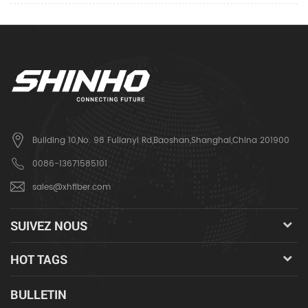
Building 10,No. 98 Fulianyi Rd,Baoshan,Shanghai,China 201900
0086-13671585101
sales@xhfiber.com
SUIVEZ NOUS
HOT TAGS
BULLETIN