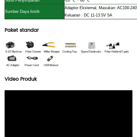
Suhu Penyimpanan
-20
℃
~ 60 ℃
Adaptor Eksternal, Masukan: AC100-24
Sumber Daya listrik
Keluaran
:
DC 11-13.5V 5A
Paket standar
Video Produk