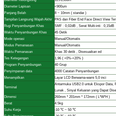
Diameter Lapisan
<900um
Panjang Belah
8 ~ 10mm
(
standar
)
Tampilan Langsung Wajah Akhir
PAS dan Fiber End Face Direct View Ter
Rugi Penyambungan Khas
SMF
:
0,02dB
,
Serat Multi-inti
:
0,15dB
Waktu Penyambungan Khas
45 Detik
Mode operasi
Manual/Otomatis
Modus Pemanasan
Manual/Otomatis
Waktu Pemanasan
Khas 30 detik
,
Disesuaikan
ed
Tes Ketegangan
1,96
(
+0%-+20%
)
Program Penyambungan
40 Grup
Penyimpanan data
4000 Catatan Penyambungan
Menampilkan
Layar LCD Berwarna-warni 5,0 inci
Antarmuka USB2.0 untuk Ekspor Data, 
Terminal
Lunak
,
Sinyal Keluaran yang Dapat Dis
Dimensi
260mm * 201mm * 172mm
(
L*W*H
)
Berat
4.5kg
Suhu Kerja
-10
℃
~ 50 ℃