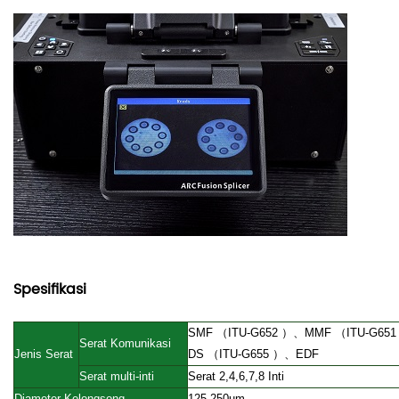
Spesifikasi
SMF
（
ITU-G652
）、
MMF
（
ITU-G65
Serat Komunikasi
Jenis Serat
DS
（
ITU-G655
）、
EDF
Serat multi-inti
Serat
2,4,6,7,8 Inti
Diameter Kelongsong
125-250um