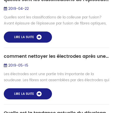
2019-04-22
Quelles sont les classifications de la colleuse par fusion?
Avant épissure de l'épisseuse par fusion de fibres optiques,
selon le matériau et type de fibre, les paramètres clés tels
que la fusion ...
LIRE LA SUITE
comment nettoyer les électrodes après une longue période d'utilisation?
2019-05-15
Les électrodes sont une partie très importante de la
soudeuse. Les fibres sont assemblées par des électrodes qui
se déchargent. Si les électrodes ne peuvent pas bien se
décharger, cela posera égalemen...
LIRE LA SUITE