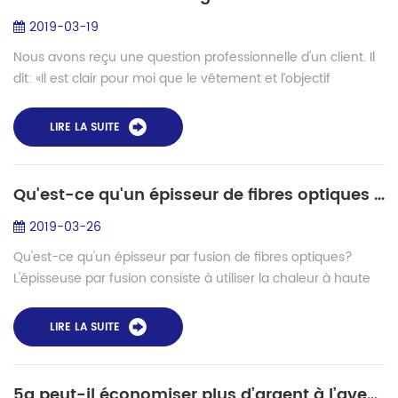
2019-03-19
Nous avons reçu une question professionnelle d'un client. Il
dit: «Il est clair pour moi que le vêtement et l’objectif
principal se situent à des endroits différents. Alors, pouvons-
nous dire que ...
LIRE LA SUITE
Qu'est-ce qu'un épisseur de fibres optiques et comment épisser deux fibres?
2019-03-26
Qu'est-ce qu'un épisseur par fusion de fibres optiques?
L'épisseuse par fusion consiste à utiliser la chaleur à haute
température générée par un arc électrique et à fondre deux
fibres opti...
LIRE LA SUITE
5g peut-il économiser plus d’argent à l’avenir?