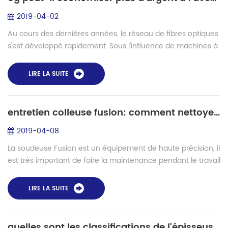
2019-04-02
Au cours des dernières années, le réseau de fibres optiques
s'est développé rapidement. Sous l'influence de machines à
épisser les fibres , la plupart des pays ont lancé avec succès
la structu...
LIRE LA SUITE
entretien colleuse fusion: comment nettoyer la rainure en v?
2019-04-08
La soudeuse Fusion est un équipement de haute précision, il
est très important de faire la maintenance pendant le travail
quotidien. V-groove est une fente en V sur le substrat en
céramique de largeur...
LIRE LA SUITE
quelles sont les classifications de l'épisseuse par fusion?