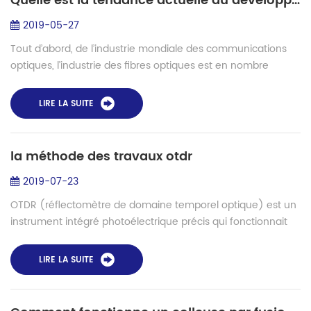
Quelle est la tendance actuelle du développement de l'industrie de la communication optique?
2019-05-27
Tout d’abord, de l’industrie mondiale des communications
optiques, l’industrie des fibres optiques est en nombre
insuffisant. Du point de vue de la division régionale, l’Europe
et les États-Unis et d’...
LIRE LA SUITE
la méthode des travaux otdr
2019-07-23
OTDR (réflectomètre de domaine temporel optique) est un
instrument intégré photoélectrique précis qui fonctionnait
comme une diffusion de Rayleigh et une rétrodiffusion
générée par la réflexion de Fre...
LIRE LA SUITE