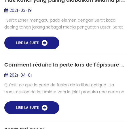
Titik kunci yang paling diabaikan selama produksi laser serat optik - penyambung fusi LDF
2021-03-19
· Serat Laser mengacu pada elemen dengan Serat kaca
doping tanah jarang sebagai media penguatan Laser, Serat
Laser dapat dikembangkan berdasarkan penguat Serat
optik: di dalam Serat optik di bawah aks...
LIRE LA SUITE
Comment réduire la perte lors de l'épissure par fusion de fibres optiques
2021-04-01
Qu'est-ce que la perte de fusion de la fibre optique : La
transmission de la lumière vers le joint produira une certaine
quantité de perte après la connexion de la fibre optique,
appelée perte de fusi...
LIRE LA SUITE