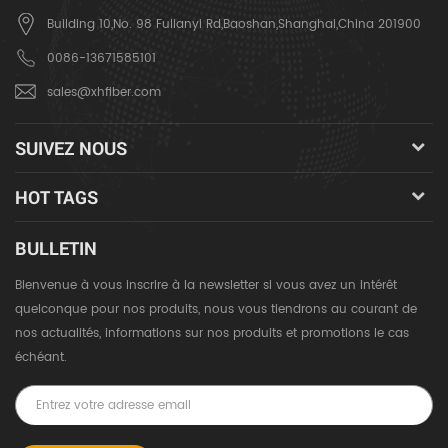
Building 10,No. 98 Fulianyi Rd,Baoshan,Shanghai,China 201900
0086-13671585101
sales@xhfiber.com
SUIVEZ NOUS
HOT TAGS
BULLETIN
Bienvenue à vous inscrire à la newsletter si vous avez un intérêt
quelconque pour nos produits, nous vous tiendrons au courant de
nos actualités, informations sur nos produits et promotions le cas
échéant.