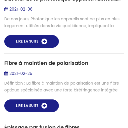
2021-02-06
De nos jours, Photonique les appareils sont de plus en plus
largement utilisés dans la vie quotidienne, impliquant la
production, la vie, la recherche scientifique, l'industrie
militaire et d'autres a...
LIRE LA SUITE
Fibre à maintien de polarisation
2021-02-25
Définition : La fibre à maintien de polarisation est une fibre
optique spécialisée avec une forte biréfringence intégrée,
préservant la polarisation linéaire correctement orientée
d'un faisceau d'entr...
LIRE LA SUITE
Épissage par fusion de fibres