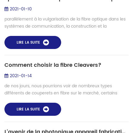
2021-01-10
parallèlement à la vulgarisation de la fibre optique dans les
systèmes de communication, la construction et la
maintenance de l'ingénierie de la fibre optique deviennent
de plus en plus importantes et...
LIRE LA SUITE
Comment choisir la fibre Cleavers?
2021-01-14
de nos jours, nous pourrions voir de nombreux types
différents de couperets en fibre sur le marché, certains
même seulement vendus à $ 10. y a-t-il une différence
entre fibre couperet? le couperet à f...
LIRE LA SUITE
L'avenir de la photonique appareil fabrication- épissage spécial de fibre