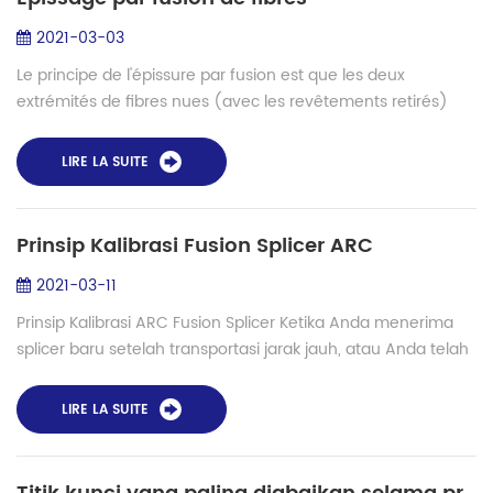
2021-03-03
Le principe de l'épissure par fusion est que les deux
extrémités de fibres nues (avec les revêtements retirés)
sont fusionnées sous l'influence de la chaleur. Plus
précisément, les extrémités des fibr...
LIRE LA SUITE
Prinsip Kalibrasi Fusion Splicer ARC
2021-03-11
Prinsip Kalibrasi ARC Fusion Splicer Ketika Anda menerima
splicer baru setelah transportasi jarak jauh, atau Anda telah
menggunakan splicer fusi untuk waktu yang lama, untuk
kinerja splicing yang lebi...
LIRE LA SUITE