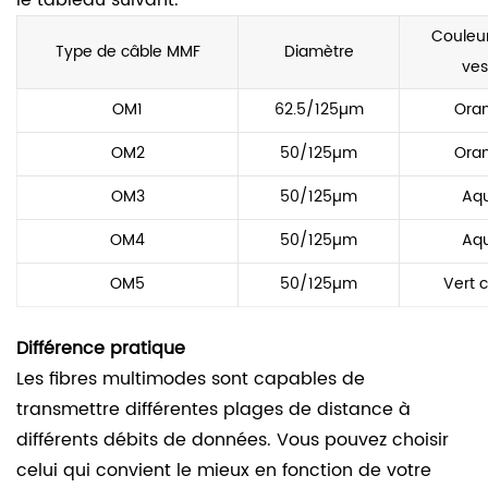
le tableau suivant.
Couleur
Type de câble MMF
Diamètre
ves
OM1
62.5/125µm
Ora
OM2
50/125µm
Ora
OM3
50/125µm
Aq
OM4
50/125µm
Aq
OM5
50/125µm
Vert c
Différence pratique
Les fibres multimodes sont capables de
transmettre différentes plages de distance à
différents débits de données. Vous pouvez choisir
celui qui convient le mieux en fonction de votre