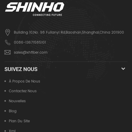
Building 10,No. 98 Fulianyi Rd,Baoshan,Shanghai,China 201900
0086-13671585101
sales@xhfiber.com
SUIVEZ NOUS
À Propos De Nous
Contactez Nous
Nouvelles
Blog
Plan Du Site
Xml