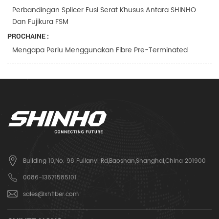
Perbandingan Splicer Fusi Serat Khusus Antara SHINHO
Dan Fujikura FSM
PROCHAINE :
Mengapa Perlu Menggunakan Fibre Pre-Terminated
Building 10,No. 98 Fulianyi Rd,Baoshan,Shanghai,China 201900
0086-13671585101
sales@xhfiber.com