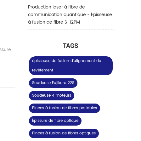
Production laser à fibre de
communication quantique - Épisseuse
à fusion de fibre S-12PM
TAGS
issure
épisseuse de fusion d'alignement de
revêtement
Soudeuse Fujikura 22S
Soudeuse 4 moteurs
Pinces à fusion de fibres portables
Épissure de fibre optique
Pinces à fusion de fibres optiques