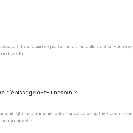
tilisation d'une épissure par fusion est actuellement le type d'ép
ptique. Il n...
e d'épissage a-t-il besoin ?
transmit light, and transmits data signals by using the transmission
 electromagnetic ...