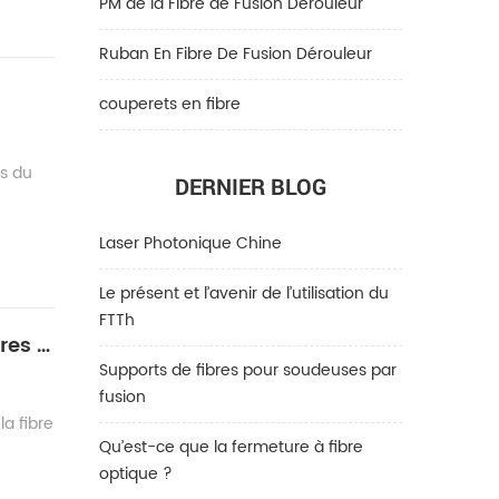
PM de la Fibre de Fusion Dérouleur
Ruban En Fibre De Fusion Dérouleur
couperets en fibre
s du
DERNIER BLOG
Laser Photonique Chine
Le présent et l’avenir de l’utilisation du
FTTh
Nouvelle génération de fibre optique de communication - Comment trouver les meilleures solutions pour l'épissure de fibre multicœur
Supports de fibres pour soudeuses par
fusion
la fibre
Qu’est-ce que la fermeture à fibre
optique ?