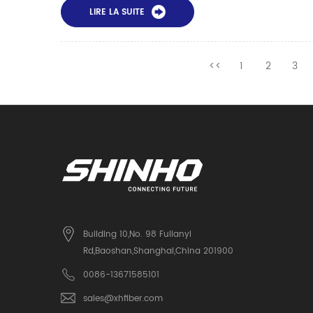
LIRE LA SUITE
<<
1
2
3
Building 10,No. 98 Fulianyi
Rd,Baoshan,Shanghai,China 201900
0086-13671585101
sales@xhfiber.com