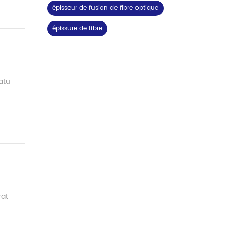
épisseur de fusion de fibre optique
épissure de fibre
atu
rat