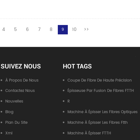
4
5
6
7
8
10
>>
9
SUIVEZ NOUS
HOT TAGS
À Propos De Nous
Coupe De Fibre De Haute Précision
Contactez Nous
Épisseuse Par Fusion De Fibres FTTH
Nouvelles
R
Blog
Machine À Épisser Les Fibres Optiques
Plan Du Site
Machine À Épisser Les Fibres Ftth
Xml
Machine À Épisser FTTH