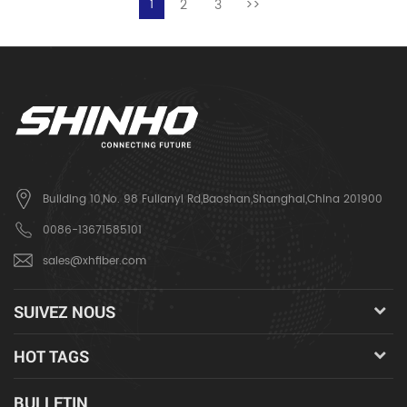
2
3
>>
1
Building 10,No. 98 Fulianyi Rd,Baoshan,Shanghai,China 201900
0086-13671585101
sales@xhfiber.com
SUIVEZ NOUS
HOT TAGS
BULLETIN