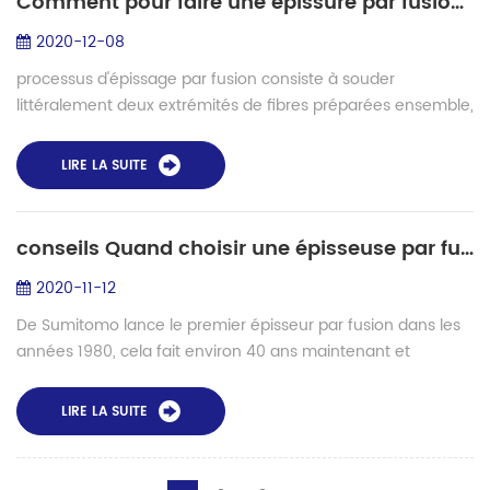
Comment pour faire une épissure par fusion parfaite
2020-12-08
processus d'épissage par fusion consiste à souder
littéralement deux extrémités de fibres préparées ensemble,
créant ainsi un joint permanent avec le minimum possible
perte d'insertion . alors quoi fa...
LIRE LA SUITE
conseils Quand choisir une épisseuse par fusion
2020-11-12
De Sumitomo lance le premier épisseur par fusion dans les
années 1980, cela fait environ 40 ans maintenant et
l’épissage par fusion à l’arc joue un rôle important dans
l’installation de réseaux de fib...
LIRE LA SUITE