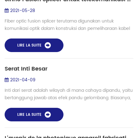
2021-05-28
Fiber optic fusion splicer terutama digunakan untuk
komunikasi optik dalam konstruksi dan pemeliharaan kabel
optik, sehingga disebut juga fiber fusion splicer prinsip kerja
umum adalah penggunaan busu...
LIRE LA SUITE
Serat Inti Besar
2021-04-09
Inti dari serat adalah wilayah di mana cahaya dipandu, yaitu
bertanggung jawab atas efek pandu gelombang. Biasanya,
inti adalah daerah indeks bias sedikit meningkat, diperoleh
tidak dengan menggunakan...
LIRE LA SUITE