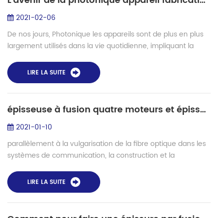
L'avenir de la photonique appareil fabrication- épissage spécial de fibre
2021-02-06
De nos jours, Photonique les appareils sont de plus en plus
largement utilisés dans la vie quotidienne, impliquant la
production, la vie, la recherche scientifique, l'industrie
militaire et d'autres a...
LIRE LA SUITE
épisseuse à fusion quatre moteurs et épisseuse à fusion six moteurs
2021-01-10
parallèlement à la vulgarisation de la fibre optique dans les
systèmes de communication, la construction et la
maintenance de l'ingénierie de la fibre optique deviennent
de plus en plus importantes et...
LIRE LA SUITE