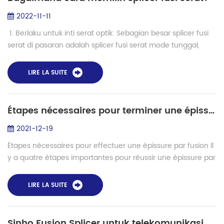
2022-11-11
1. Berlaku untuk inti serat optik: Sebagian besar splicer fusi
serat di pasaran adalah splicer fusi serat mode tunggal,
yang juga merupakan model yang paling umum digunakan
di pasar; ada juga sp...
LIRE LA SUITE
Étapes nécessaires pour terminer une épissure par fusion
2021-12-19
Étapes nécessaires pour effectuer une épissure par fusion Il
y a quatre étapes importantes pour réussir une épissure par
fusion. Les deux extrémités de fibre doivent être préparées
avec soin et dans l...
LIRE LA SUITE
Sinho Fusion Splicer untuk telekomunikasi dan serat khusus dalam industri fotonik