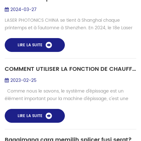
2024-03-27
LASER PHOTONICS CHINA se tient à Shanghai chaque
printemps et à l'automne à Shenzhen. En 2024, le 18e Laser
Photonics China s'est parfaitement conclu. Depuis sa
création en 2006, LASER PHOTONICS CHINA...
LIRE LA SUITE
COMMENT UTILISER LA FONCTION DE CHAUFFAGE INTELLIGENTE
2023-02-25
Comme nous le savons, le système d'épissage est un
élément important pour la machine d'épissage, c'est une
norme pour mesurer la qualité de la machine, ainsi que du
système de chauffage. Lorsque nou...
LIRE LA SUITE
Bagaimana cara memilih splicer fusi serat?